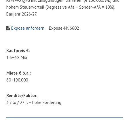
KFW-40 QNG mit zinsgünstigem Darlehen (€ 150.000/WE) und
hohem Steuervorteil (Degressive Afa + Sonder-AfA = 10%).
Baujahr 2026/27.
Expose anfordern
Expose-Nr. 6602
Kaufpreis €:
1.6+4.8 Mio
Miete € p.a.:
60+190.000
Rendite/Faktor:
3.7 % / 27 f. + hohe Förderung