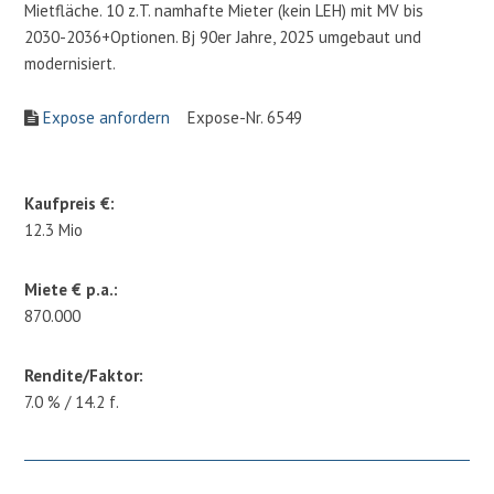
Mietfläche. 10 z.T. namhafte Mieter (kein LEH) mit MV bis
2030-2036+Optionen. Bj 90er Jahre, 2025 umgebaut und
modernisiert.
Expose anfordern
Expose-Nr. 6549
Kaufpreis €:
12.3 Mio
Miete € p.a.:
870.000
Rendite/Faktor:
7.0 % / 14.2 f.