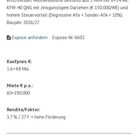
errichtendes Wohnensemble bestend aus 2 MFH mit 6+14 WE.
KFW-40 QNG mit zinsgünstigem Darlehen (€ 150.000/WE) und
hohem Steuervorteil (Degressive Afa + Sonder-AfA = 10%).
Baujahr 2026/27.
Expose anfordern
Expose-Nr. 6602
Kaufpreis €:
1.6+4.8 Mio
Miete € p.a.:
60+190.000
Rendite/Faktor:
3.7 % / 27 f. + hohe Förderung