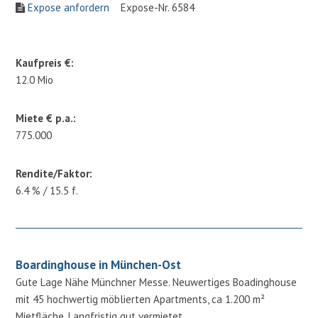
Expose anfordern
Expose-Nr. 6584
Kaufpreis €:
12.0 Mio
Miete € p.a.:
775.000
Rendite/Faktor:
6.4 % / 15.5 f.
Boardinghouse in München-Ost
Gute Lage Nähe Münchner Messe. Neuwertiges Boadinghouse
mit 45 hochwertig möblierten Apartments, ca 1.200 m²
Mietfläche. Langfristig gut vermietet.