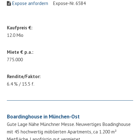
Expose anfordern
Expose-Nr. 6584
Kaufpreis €:
12.0 Mio
Miete € p.a.:
775.000
Rendite/Faktor:
6.4 % / 15.5 f.
Boardinghouse in München-Ost
Gute Lage Nähe Münchner Messe. Neuwertiges Boadinghouse
mit 45 hochwertig möblierten Apartments, ca 1.200 m²
Mietfläche. Langfristig gut vermietet.