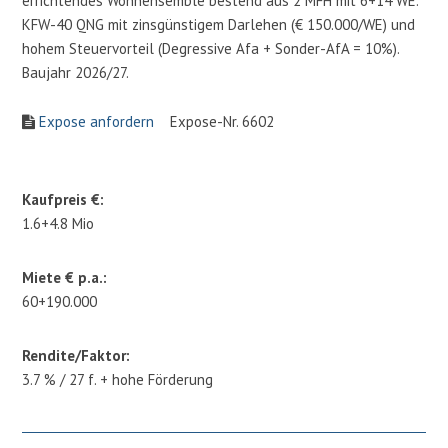
errichtendes Wohnensemble bestend aus 2 MFH mit 6+14 WE.
KFW-40 QNG mit zinsgünstigem Darlehen (€ 150.000/WE) und
hohem Steuervorteil (Degressive Afa + Sonder-AfA = 10%).
Baujahr 2026/27.
Expose anfordern
Expose-Nr. 6602
Kaufpreis €:
1.6+4.8 Mio
Miete € p.a.:
60+190.000
Rendite/Faktor:
3.7 % / 27 f. + hohe Förderung