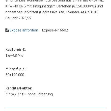
errichtendes Wohnensemble bestend aus 2 MFH mit 6+14 WE.
KFW-40 QNG mit zinsgünstigem Darlehen (€ 150.000/WE) und
hohem Steuervorteil (Degressive Afa + Sonder-AfA = 10%).
Baujahr 2026/27.
Expose anfordern
Expose-Nr. 6602
Kaufpreis €:
1.6+4.8 Mio
Miete € p.a.:
60+190.000
Rendite/Faktor:
3.7 % / 27 f. + hohe Förderung