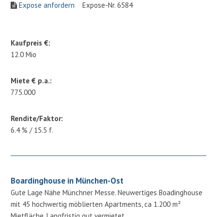
Expose anfordern
Expose-Nr. 6584
Kaufpreis €:
12.0 Mio
Miete € p.a.:
775.000
Rendite/Faktor:
6.4 % / 15.5 f.
Boardinghouse in München-Ost
Gute Lage Nähe Münchner Messe. Neuwertiges Boadinghouse
mit 45 hochwertig möblierten Apartments, ca 1.200 m²
Mietfläche. Langfristig gut vermietet.