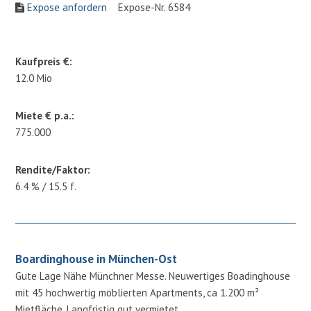
Expose anfordern
Expose-Nr. 6584
Kaufpreis €:
12.0 Mio
Miete € p.a.:
775.000
Rendite/Faktor:
6.4 % / 15.5 f.
Boardinghouse in München-Ost
Gute Lage Nähe Münchner Messe. Neuwertiges Boadinghouse
mit 45 hochwertig möblierten Apartments, ca 1.200 m²
Mietfläche. Langfristig gut vermietet.