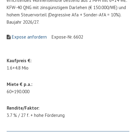
errichtendes Wohnensemble bestend aus 2 MFH mit 6+14 WE.
KFW-40 QNG mit zinsgünstigem Darlehen (€ 150.000/WE) und
hohem Steuervorteil (Degressive Afa + Sonder-AfA = 10%).
Baujahr 2026/27.
Expose anfordern
Expose-Nr. 6602
Kaufpreis €:
1.6+4.8 Mio
Miete € p.a.:
60+190.000
Rendite/Faktor:
3.7 % / 27 f. + hohe Förderung