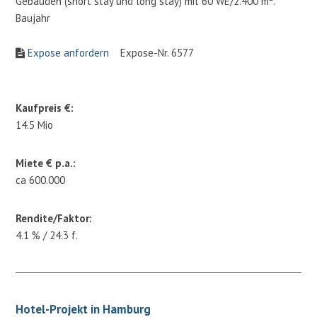
Gebäuden (short stay und long stay) mit 60 WE/2.400 m².
Baujahr
Expose anfordern
Expose-Nr. 6577
Kaufpreis €:
14.5 Mio
Miete € p.a.:
ca 600.000
Rendite/Faktor:
4.1 % / 24.3 f.
Hotel-Projekt in Hamburg