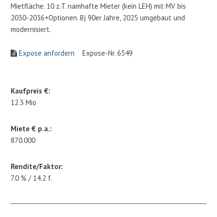
Mietfläche. 10 z.T. namhafte Mieter (kein LEH) mit MV bis
2030-2036+Optionen. Bj 90er Jahre, 2025 umgebaut und
modernisiert.
Expose anfordern
Expose-Nr. 6549
Kaufpreis €:
12.3 Mio
Miete € p.a.:
870.000
Rendite/Faktor:
7.0 % / 14.2 f.