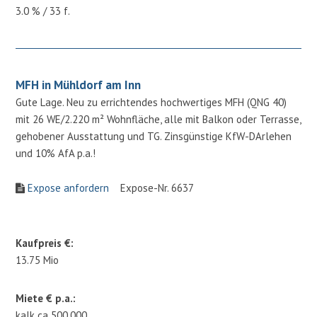
3.0 % / 33 f.
MFH in Mühldorf am Inn
Gute Lage. Neu zu errichtendes hochwertiges MFH (QNG 40)
mit 26 WE/2.220 m² Wohnfläche, alle mit Balkon oder Terrasse,
gehobener Ausstattung und TG. Zinsgünstige KfW-DArlehen
und 10% AfA p.a.!
Expose anfordern
Expose-Nr. 6637
Kaufpreis €:
13.75 Mio
Miete € p.a.:
kalk ca 500.000