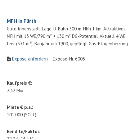
MFH in Fürth
Gute Innenstadt-Lage. U-Bahn 300 m, Hbh 1 km. Attraktives
MFH mit 13 WE/790 m² + 130 m² DG-Potential. Aktuell 4 WE
leer (331 m²). Baujahr um 1900, gepflegt. Gas-Etagenheizung.
Expose anfordern
Expose-Nr. 6005
Kaufpreis €:
2.32 Mio
Miete € p.a.:
101.000 (SOLL)
Rendite/Faktor:
22.7 f. / 4.4 %