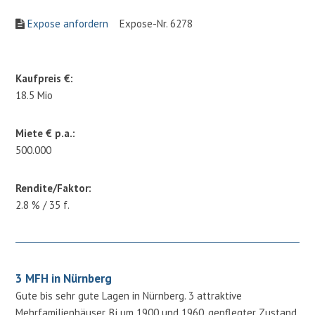
Expose anfordern
Expose-Nr. 6278
Kaufpreis €:
18.5 Mio
Miete € p.a.:
500.000
Rendite/Faktor:
2.8 % / 35 f.
3 MFH in Nürnberg
Gute bis sehr gute Lagen in Nürnberg. 3 attraktive
Mehrfamilienhäuser, Bj um 1900 und 1960, gepflegter Zustand,