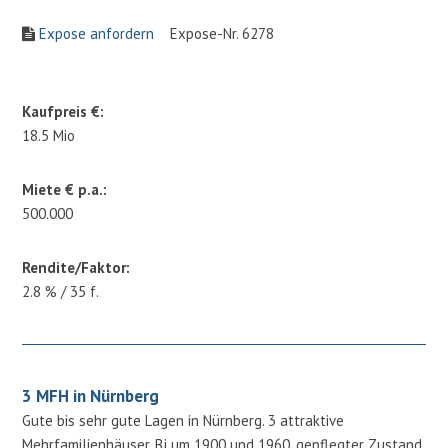
Expose anfordern
Expose-Nr. 6278
Kaufpreis €:
18.5 Mio
Miete € p.a.:
500.000
Rendite/Faktor:
2.8 % / 35 f.
3 MFH in Nürnberg
Gute bis sehr gute Lagen in Nürnberg. 3 attraktive
Mehrfamilienhäuser, Bj um 1900 und 1960, gepflegter Zustand,