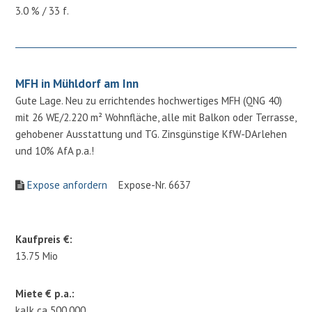
3.0 % / 33 f.
MFH in Mühldorf am Inn
Gute Lage. Neu zu errichtendes hochwertiges MFH (QNG 40)
mit 26 WE/2.220 m² Wohnfläche, alle mit Balkon oder Terrasse,
gehobener Ausstattung und TG. Zinsgünstige KfW-DArlehen
und 10% AfA p.a.!
Expose anfordern
Expose-Nr. 6637
Kaufpreis €:
13.75 Mio
Miete € p.a.:
kalk ca 500.000