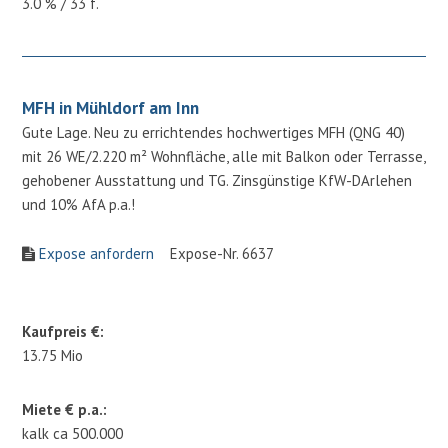
3.0 % / 33 f.
MFH in Mühldorf am Inn
Gute Lage. Neu zu errichtendes hochwertiges MFH (QNG 40)
mit 26 WE/2.220 m² Wohnfläche, alle mit Balkon oder Terrasse,
gehobener Ausstattung und TG. Zinsgünstige KfW-DArlehen
und 10% AfA p.a.!
Expose anfordern
Expose-Nr. 6637
Kaufpreis €:
13.75 Mio
Miete € p.a.:
kalk ca 500.000