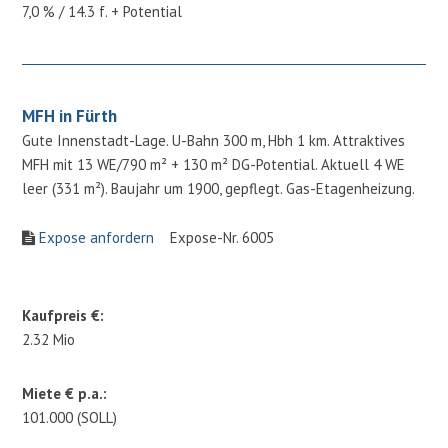
7,0 % / 14.3 f. + Potential
MFH in Fürth
Gute Innenstadt-Lage. U-Bahn 300 m, Hbh 1 km. Attraktives
MFH mit 13 WE/790 m² + 130 m² DG-Potential. Aktuell 4 WE
leer (331 m²). Baujahr um 1900, gepflegt. Gas-Etagenheizung.
Expose anfordern
Expose-Nr. 6005
Kaufpreis €:
2.32 Mio
Miete € p.a.:
101.000 (SOLL)