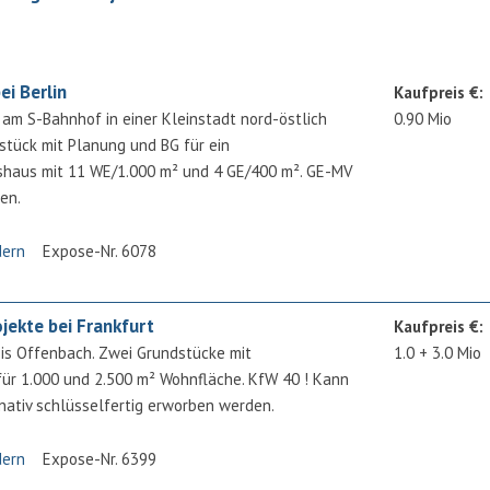
i Berlin
Kaufpreis €:
 am S-Bahnhof in einer Kleinstadt nord-östlich
0.90 Mio
dstück mit Planung und BG für ein
haus mit 11 WE/1.000 m² und 4 GE/400 m². GE-MV
sen.
dern
Expose-Nr. 6078
jekte bei Frankfurt
Kaufpreis €:
is Offenbach. Zwei Grundstücke mit
1.0 + 3.0 Mio
für 1.000 und 2.500 m² Wohnfläche. KfW 40 ! Kann
ernativ schlüsselfertig erworben werden.
dern
Expose-Nr. 6399