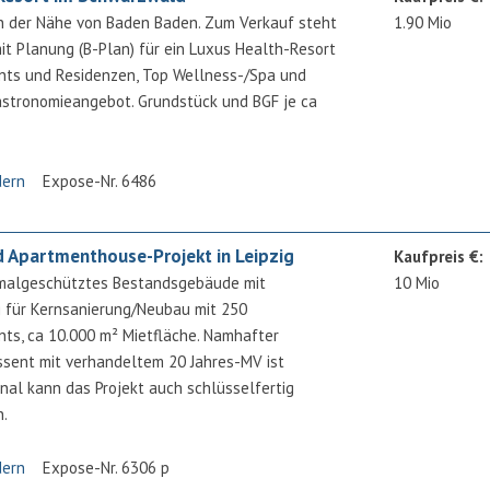
in der Nähe von Baden Baden. Zum Verkauf steht
1.90 Mio
it Planung (B-Plan) für ein Luxus Health-Resort
nts und Residenzen, Top Wellness-/Spa und
astronomieangebot. Grundstück und BGF je ca
dern
Expose-Nr. 6486
d Apartmenthouse-Projekt in Leipzig
Kaufpreis €:
malgeschütztes Bestandsgebäude mit
10 Mio
für Kernsanierung/Neubau mit 250
ts, ca 10.000 m² Mietfläche. Namhafter
ssent mit verhandeltem 20 Jahres-MV ist
nal kann das Projekt auch schlüsselfertig
n.
dern
Expose-Nr. 6306 p