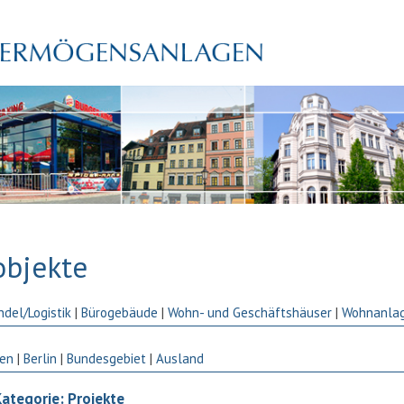
objekte
ndel/Logistik
|
Bürogebäude
|
Wohn- und Geschäftshäuser
|
Wohnanla
en
|
Berlin
|
Bundesgebiet
|
Ausland
ategorie: Projekte