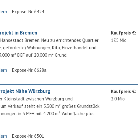
dern
Expose-Nr. 6424
rojekt in Bremen
Kaufpreis €:
 Hansestadt Bremen. Neu zu errichtendes Quartier
17.5 Mio
e, geförderte) Wohnungen, Kita, Einzelhandel und
25.000 m² BGF auf 20.000 m² Grund.
dern
Expose-Nr. 6628a
rojekt Nähe Würzburg
Kaufpreis €:
er Kleinstadt zwischen Würzburg und
2.0 Mio
 Verkauf steht ein 5.300 m² großes Grundstück
ohnungen in 5 MFH mit 4.200 m² Wohnfläche plus
dern
Expose-Nr. 6501