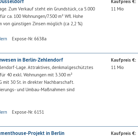
 Düsseldorf
Kaufpreis €:
age. Zum Verkauf steht ein Grundstück, ca 5.000
11 Mio
 für ca. 100 Wohnungen/7.500 m² Wfl. Hohe
m von günstigen Zinsen möglich (ca 2,2 %)
dern
Expose-Nr. 6638a
nwesen in Berlin-Zehlendorf
Kaufpreis €:
lendorf-Lage. Attraktives, denkmalgeschütztes
11 Mio
für 40 exkl. Wohnungen mit 3.300 m²
it 30 St. in direkter Nachbarschaft.
ierungs- und Umbau-Maßnahmen sind
dern
Expose-Nr. 6151
menthouse-Projekt in Berlin
Kaufpreis €: