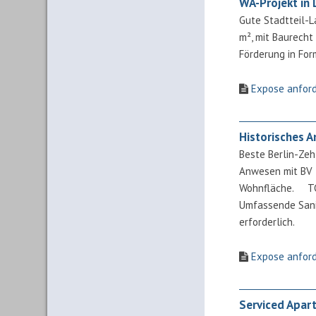
WA-Projekt in
Gute Stadtteil-L
m², mit Baurecht
Förderung in For
Expose anfor
Historisches A
Beste Berlin-Zeh
Anwesen mit BV 
Wohnfläche. TG m
Umfassende San
erforderlich.
Expose anfor
Serviced Apart