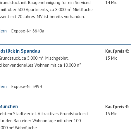
Grundstück mit Baugenehmigung für ein Serviced
14 Mio
mit über 300 Apartments, ca 8.000 m² Mietfläche.
ssent mit 20 Jahres-MV ist bereits vorhanden.
dern
Expose-Nr. 6640a
dstück in Spandau
Kaufpreis €:
Grundstück, ca 5.000 m². Mischgebiet.
15 Mio
d konventionelles Wohnen mit ca 10.000 n²
dern
Expose-Nr. 5994
 München
Kaufpreis €:
iebtem Stadtviertel. Attraktives Grundstück mit
15 Mio
für den Bau einer Wohnanlage mit über 100
.000 m² Wohnfläche.