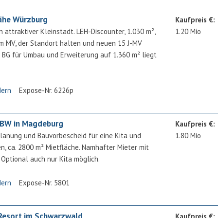
ähe Würzburg
Kaufpreis €:
n attraktiver Kleinstadt. LEH-Discounter, 1.030 m²,
1.20 Mio
m MV, der Standort halten und neuen 15 J-MV
. BG für Umbau und Erweiterung auf 1.360 m² liegt
dern
Expose-Nr. 6226p
+ BW in Magdeburg
Kaufpreis €:
lanung und Bauvorbescheid für eine Kita und
1.80 Mio
n, ca. 2800 m² Mietfläche. Namhafter Mieter mit
ptional auch nur Kita möglich.
dern
Expose-Nr. 5801
Resort im Schwarzwald
Kaufpreis €: