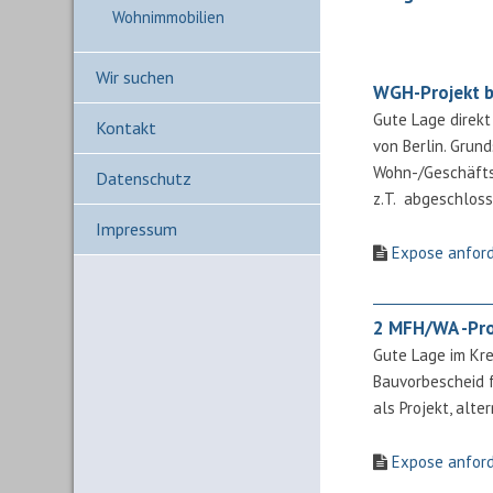
Wohnimmobilien
Wir suchen
WGH-Projekt be
Gute Lage direkt
Kontakt
von Berlin. Grun
Wohn-/Geschäfts
Datenschutz
z.T. abgeschlos
Impressum
Expose anfor
2 MFH/WA -Pro
Gute Lage im Kre
Bauvorbescheid 
als Projekt, alt
Expose anfor