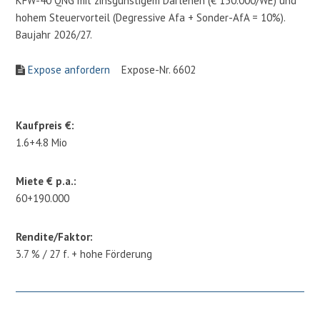
KFW-40 QNG mit zinsgünstigem Darlehen (€ 150.000/WE) und
hohem Steuervorteil (Degressive Afa + Sonder-AfA = 10%).
Baujahr 2026/27.
Expose anfordern
Expose-Nr. 6602
Kaufpreis €:
1.6+4.8 Mio
Miete € p.a.:
60+190.000
Rendite/Faktor:
3.7 % / 27 f. + hohe Förderung