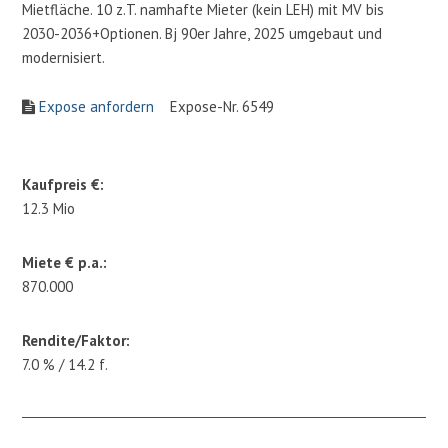
Mietfläche. 10 z.T. namhafte Mieter (kein LEH) mit MV bis
2030-2036+Optionen. Bj 90er Jahre, 2025 umgebaut und
modernisiert.
Expose anfordern
Expose-Nr. 6549
Kaufpreis €:
12.3 Mio
Miete € p.a.:
870.000
Rendite/Faktor:
7.0 % / 14.2 f.