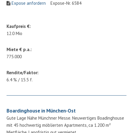
Expose anfordern
Expose-Nr. 6584
Kaufpreis €:
12.0 Mio
Miete € p.a.:
775.000
Rendite/Faktor:
6.4 % / 15.5 f.
Boardinghouse in München-Ost
Gute Lage Nähe Münchner Messe. Neuwertiges Boadinghouse
mit 45 hochwertig möblierten Apartments, ca 1.200 m²
Mietfläche. Langfristig gut vermietet.