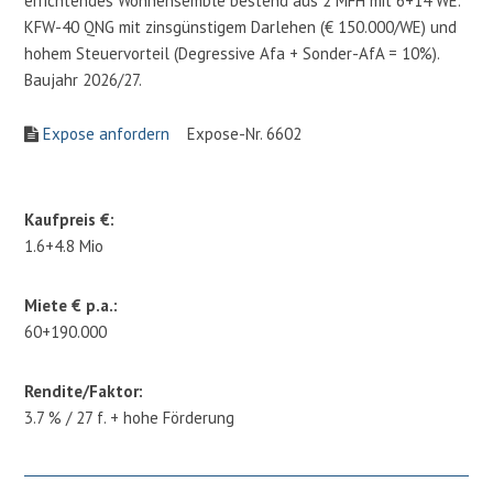
errichtendes Wohnensemble bestend aus 2 MFH mit 6+14 WE.
KFW-40 QNG mit zinsgünstigem Darlehen (€ 150.000/WE) und
hohem Steuervorteil (Degressive Afa + Sonder-AfA = 10%).
Baujahr 2026/27.
Expose anfordern
Expose-Nr. 6602
Kaufpreis €:
1.6+4.8 Mio
Miete € p.a.:
60+190.000
Rendite/Faktor:
3.7 % / 27 f. + hohe Förderung