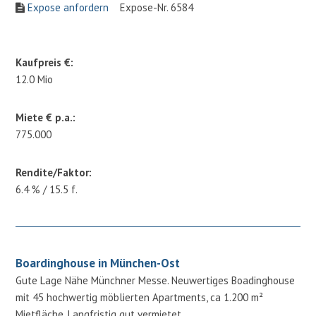
Expose anfordern
Expose-Nr. 6584
Kaufpreis €:
12.0 Mio
Miete € p.a.:
775.000
Rendite/Faktor:
6.4 % / 15.5 f.
Boardinghouse in München-Ost
Gute Lage Nähe Münchner Messe. Neuwertiges Boadinghouse
mit 45 hochwertig möblierten Apartments, ca 1.200 m²
Mietfläche. Langfristig gut vermietet.