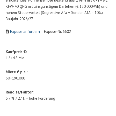
errichtendes Wohnensemble bestend aus 2 MFH mit 6+14 WE.
KFW-40 QNG mit zinsgünstigem Darlehen (€ 150.000/WE) und
hohem Steuervorteil (Degressive Afa + Sonder-AfA = 10%).
Baujahr 2026/27.
Expose anfordern
Expose-Nr. 6602
Kaufpreis €:
1.6+4.8 Mio
Miete € p.a.:
60+190.000
Rendite/Faktor:
3.7 % / 27 f. + hohe Förderung